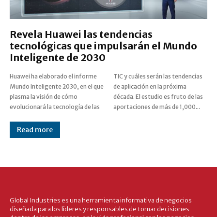
Revela Huawei las tendencias
tecnológicas que impulsarán el Mundo
Inteligente de 2030
Huawei ha elaborado el informe
TIC y cuáles serán las tendencias
Mundo Inteligente 2030, en el que
de aplicación en la próxima
plasma la visión de cómo
década. El estudio es fruto de las
evolucionará la tecnología de las
aportaciones de más de 1,000...
Read more
Global Industries es una herramienta informativa de negocios
diseñada para los líderes y responsables de tomar decisiones