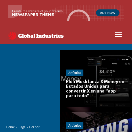
Artículos
Elon Musk lanza X Money en
Estados Unidos para
convertir X en una “app
para todo”
Artículos
Home
Tags
Dorner