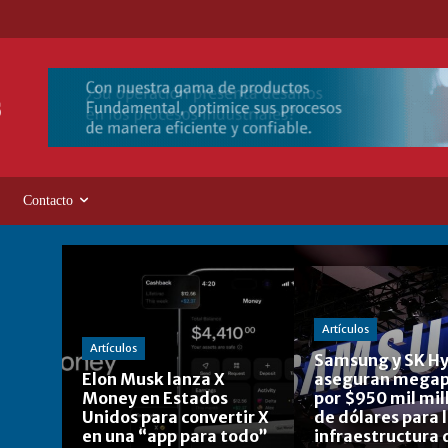
Contacto
Artículos
Artículos
Samsung y SK Hy
Elon Musk lanza X
aseguran megap
Money en Estados
por $950 mil mil
Unidos para convertir X
de dólares para 
en una “app para todo”
infraestructura 