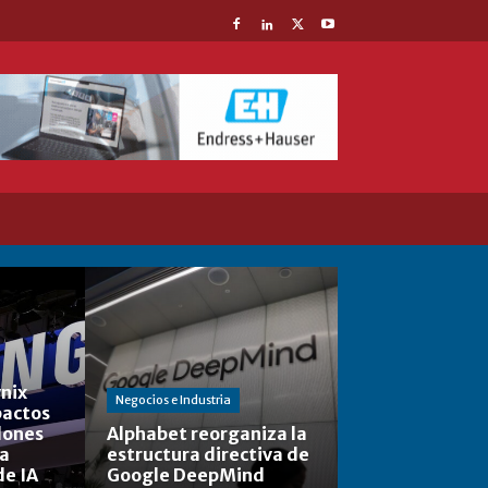
nix
Negocios e Industria
actos
lones
Alphabet reorganiza la
la
estructura directiva de
de IA
Google DeepMind