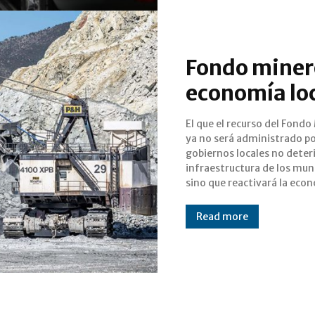
Fondo miner
economía loc
El que el recurso del Fondo
todas las regiones de la e
ya no será administrado p
declaró Jorge Taddei Bringas. 
gobiernos locales no deteri
delegado en Sonora
infraestructura de los muni
sino que reactivará la eco
Read more