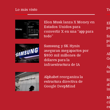
Lo más visto
T
Elon Musk lanza X Money en
E
Estados Unidos para
p
convertir X en una “app para
todo”
S
p
in
Samsung y SK Hynix
aseguran megapactos por
Al
$950 mil millones de
G
dólares para la
infraestructura de IA
Ag
u
Alphabet reorganiza la
S
estructura directiva de
al
Google DeepMind
i
M
c
es