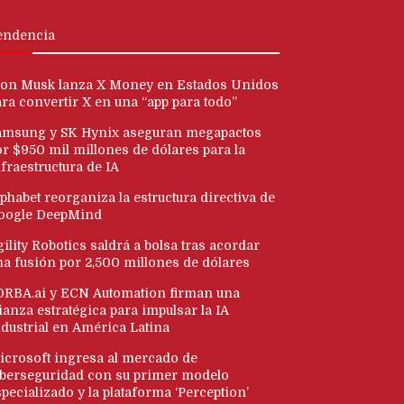
endencia
lon Musk lanza X Money en Estados Unidos
ara convertir X en una “app para todo”
amsung y SK Hynix aseguran megapactos
or $950 mil millones de dólares para la
fraestructura de IA
phabet reorganiza la estructura directiva de
oogle DeepMind
ility Robotics saldrá a bolsa tras acordar
na fusión por 2,500 millones de dólares
ORBA.ai y ECN Automation firman una
ianza estratégica para impulsar la IA
ndustrial en América Latina
icrosoft ingresa al mercado de
iberseguridad con su primer modelo
pecializado y la plataforma ‘Perception’