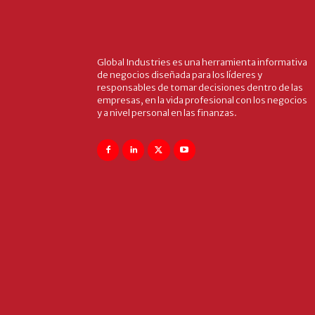
Global Industries es una herramienta informativa
de negocios diseñada para los líderes y
responsables de tomar decisiones dentro de las
empresas, en la vida profesional con los negocios
y a nivel personal en las finanzas.