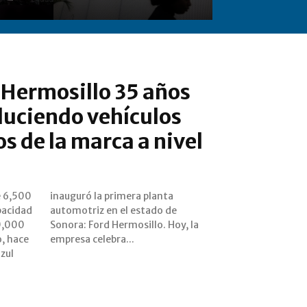
 Hermosillo 35 años
duciendo vehículos
 de la marca a nivel
e 6,500
planta
pacidad
ado de
30,000
oy, la
, hace
empresa celebra...
azul