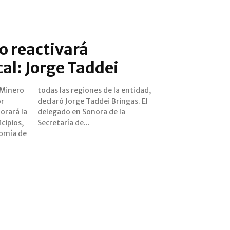
o reactivará
al: Jorge Taddei
 Minero
ntidad,
or
El
orará la
 de la
cipios,
Secretaría de...
nomía de