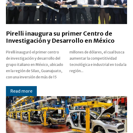
Pirelli inaugura su primer Centro de
Investigación y Desarrollo en México
Pirelli inauguró el primer centro
millones de dólares, el cual busca
de investigación y desarrollo del
aumentar la competitividad
grupo italiano en México, ubicado
tecnológica e industrial en toda la
en la región de Silao, Guanajuato,
región...
con una inversión de más de 15
Read more