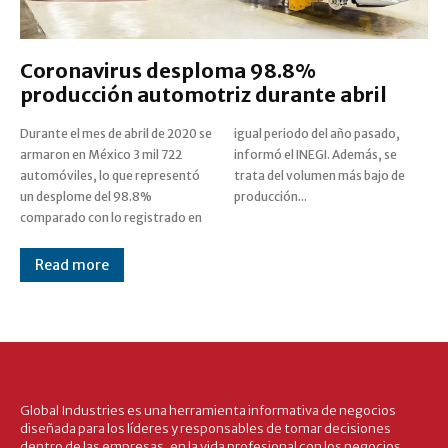
Coronavirus desploma 98.8%
producción automotriz durante abril
Durante el mes de abril de 2020 se
igual periodo del año pasado,
armaron en México 3 mil 722
informó el INEGI. Además, se
automóviles, lo que representó
trata del volumen más bajo de
un desplome del 98.8%
producción...
comparado con lo registrado en
Read more
Global Industries es una herramienta informativa de negocios
diseñada para los líderes y responsables de tomar decisiones
dentro de las empresas, en la vida profesional con los negocios