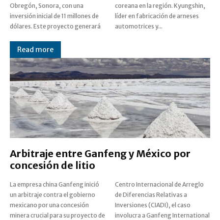
Obregón, Sonora, con una
coreana en la región. Kyungshin,
inversión inicial de 11 millones de
líder en fabricación de arneses
dólares. Este proyecto generará
automotrices y...
Read more
Arbitraje entre Ganfeng y México por
concesión de litio
La empresa china Ganfeng inició
Centro Internacional de Arreglo
un arbitraje contra el gobierno
de Diferencias Relativas a
mexicano por una concesión
Inversiones (CIADI), el caso
minera crucial para su proyecto de
involucra a Ganfeng International