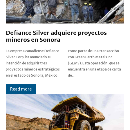
Defiance Silver adquiere proyectos
mineros en Sonora
La empresa canadiense Defiance
como parte de una transacción
Silver Corp. ha anunciado su
con Green Earth Metals Inc.
intención de adquirir tres
(GEMS). Esta operación, que se
proyectos mineros estratégicos
encuentra en una etapa de carta
en el estado de Sonora, México,
de...
Read more