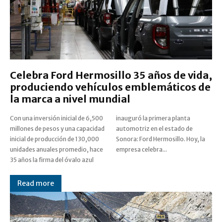
Celebra Ford Hermosillo 35 años de vida,
produciendo vehículos emblemáticos de
la marca a nivel mundial
Con una inversión inicial de 6,500
inauguró la primera planta
millones de pesos y una capacidad
automotriz en el estado de
inicial de producción de 130,000
Sonora: Ford Hermosillo. Hoy, la
unidades anuales promedio, hace
empresa celebra...
35 años la firma del óvalo azul
Read more