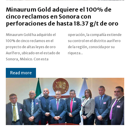
Minaurum Gold adquiere el 100% de
cinco reclamos en Sonora con
perforaciones de hasta 18.37 g/t de oro
Minaurum Gold ha adquirido el
operación, la compañía extiende
100% de cinco reclamos en el
su control en el distrito aurífero
proyecto de altas leyes de oro
de la región, conocida por su
Aurífero, ubicado en el estado de
riqueza...
Sonora, México. Con esta
Read more