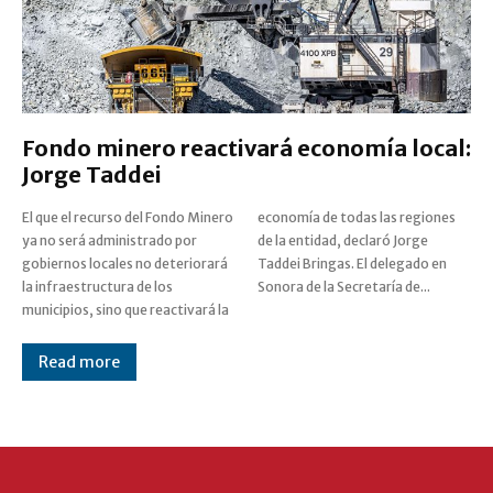
Fondo minero reactivará economía local:
Jorge Taddei
El que el recurso del Fondo Minero
economía de todas las regiones
ya no será administrado por
de la entidad, declaró Jorge
gobiernos locales no deteriorará
Taddei Bringas. El delegado en
la infraestructura de los
Sonora de la Secretaría de...
municipios, sino que reactivará la
Read more