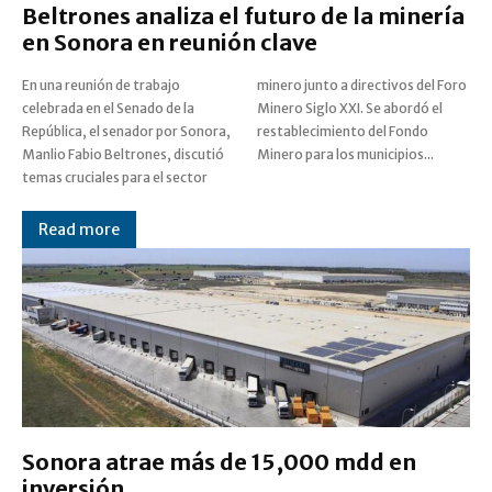
Beltrones analiza el futuro de la minería
en Sonora en reunión clave
En una reunión de trabajo
minero junto a directivos del Foro
celebrada en el Senado de la
Minero Siglo XXI. Se abordó el
República, el senador por Sonora,
restablecimiento del Fondo
Manlio Fabio Beltrones, discutió
Minero para los municipios...
temas cruciales para el sector
Read more
Sonora atrae más de 15,000 mdd en
inversión