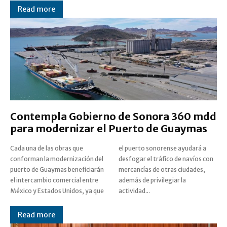
Read more
Contempla Gobierno de Sonora 360 mdd
para modernizar el Puerto de Guaymas
Cada una de las obras que
el puerto sonorense ayudará a
conforman la modernización del
desfogar el tráfico de navíos con
puerto de Guaymas beneficiarán
mercancías de otras ciudades,
el intercambio comercial entre
además de privilegiar la
México y Estados Unidos, ya que
actividad...
Read more