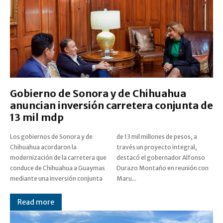
Gobierno de Sonora y de Chihuahua
anuncian inversión carretera conjunta de
13 mil mdp
Los gobiernos de Sonora y de
de 13 mil millones de pesos, a
Chihuahua acordaron la
través un proyecto integral,
modernización de la carretera que
destacó el gobernador Alfonso
conduce de Chihuahua a Guaymas
Durazo Montaño en reunión con
mediante una inversión conjunta
Maru...
Read more