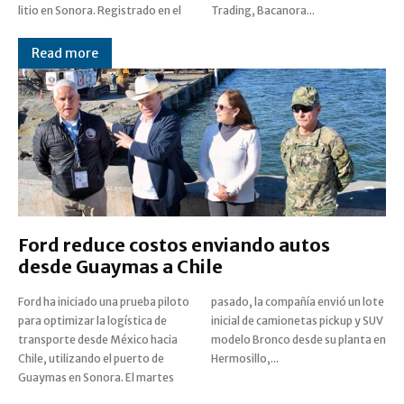
litio en Sonora. Registrado en el
Trading, Bacanora...
Read more
Ford reduce costos enviando autos
desde Guaymas a Chile
Ford ha iniciado una prueba piloto
pasado, la compañía envió un lote
para optimizar la logística de
inicial de camionetas pickup y SUV
transporte desde México hacia
modelo Bronco desde su planta en
Chile, utilizando el puerto de
Hermosillo,...
Guaymas en Sonora. El martes