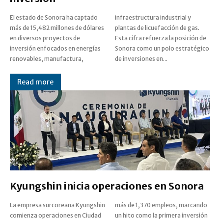
El estado de Sonora ha captado
infraestructura industrial y
más de 15,482 millones de dólares
plantas de licuefacción de gas.
en diversos proyectos de
Esta cifra refuerza la posición de
inversión enfocados en energías
Sonora como un polo estratégico
renovables, manufactura,
de inversiones en...
Read more
Kyungshin inicia operaciones en Sonora
La empresa surcoreana Kyungshin
más de 1,370 empleos, marcando
comienza operaciones en Ciudad
un hito como la primera inversión