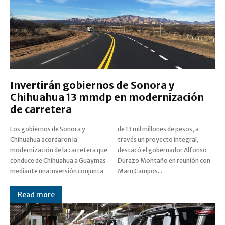
Invertirán gobiernos de Sonora y
Chihuahua 13 mmdp en modernización
de carretera
Los gobiernos de Sonora y
de 13 mil millones de pesos, a
Chihuahua acordaron la
través un proyecto integral,
modernización de la carretera que
destacó el gobernador Alfonso
conduce de Chihuahua a Guaymas
Durazo Montaño en reunión con
mediante una inversión conjunta
Maru Campos...
Read more