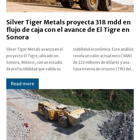
Silver Tiger Metals proyecta 318 mdd en
flujo de caja con el avance de El Tigre en
Sonora
Silver Tiger Metals avanza en el
viabilidad económica. Este análisis
proyecto El Tigre, ubicado en
revela un valor actual neto (VAN)
Sonora, México, con un estudio
de 222 millones de dólares y una
de prefactibilidad que valida su
tasa interna de retorno (TIR) del...
Read more