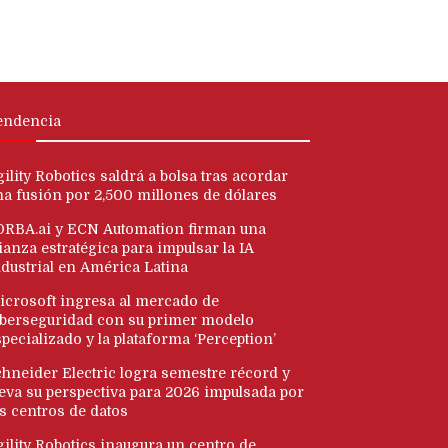
endencia
ility Robotics saldrá a bolsa tras acordar
na fusión por 2,500 millones de dólares
ORBA.ai y ECN Automation firman una
ianza estratégica para impulsar la IA
ndustrial en América Latina
icrosoft ingresa al mercado de
iberseguridad con su primer modelo
pecializado y la plataforma ‘Perception’
chneider Electric logra semestre récord y
leva su perspectiva para 2026 impulsada por
os centros de datos
gility Robotics inaugura un centro de