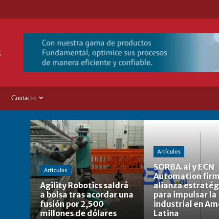
Contacto
Artículos
SORBA.ai y ECN
Artículos
Automation fir
Agility Robotics saldrá
alianza estratég
a bolsa tras acordar una
para impulsar la 
fusión por 2,500
industrial en Am
millones de dólares
Latina