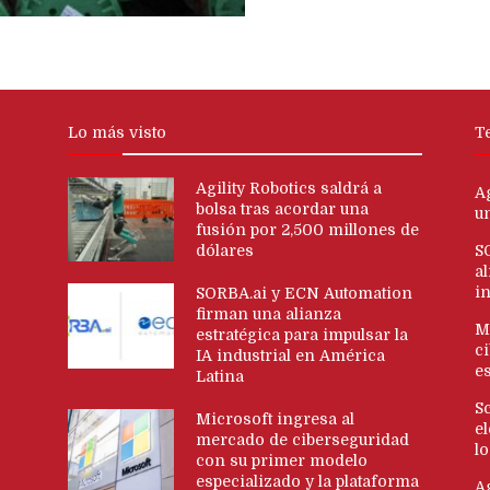
Lo más visto
T
Agility Robotics saldrá a
Ag
bolsa tras acordar una
u
fusión por 2,500 millones de
dólares
S
al
i
SORBA.ai y ECN Automation
firman una alianza
M
estratégica para impulsar la
c
IA industrial en América
es
Latina
S
Microsoft ingresa al
e
mercado de ciberseguridad
l
con su primer modelo
especializado y la plataforma
A