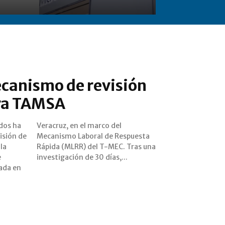
ecanismo de revisión
tra TAMSA
dos ha
o del
isión de
spuesta
la
una
e
investigación de 30 días,...
ada en