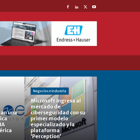
Negocios e Industria
Microsoft ingresa al
mercado de
man una
ciberseguridad con su
ica
primer modelo
IA
especializado y la
érica
plataforma
‘Perception’