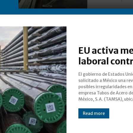
EU activa m
laboral con
El gobierno de Estados Uni
Veracruz, en el marc
solicitado a México una rev
Mecanismo Laboral de Re
posibles irregularidades en 
Rápida (MLRR) del T-MEC. Tras 
empresa Tubos de Acero d
México, S.A. (TAMSA), ubic
Read more