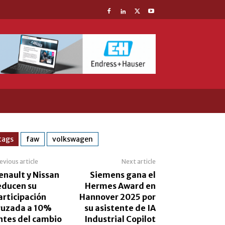
tags
faw
volkswagen
evious article
Next article
enault y Nissan
Siemens gana el
educen su
Hermes Award en
articipación
Hannover 2025 por
ruzada a 10%
su asistente de IA
ntes del cambio
Industrial Copilot