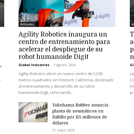
Artículos
A
Agility Robotics inaugura un
T
centro de entrenamiento para
a
acelerar el despliegue de su
p
robot humanoide Digit
n
Global Industries
-
3 agosto, 2026
Gl
e
Agility Robotics abrió un nuevo centro de 5,500
La
,
metros cuadrados en Fremont, California, destinado
Co
al entrenamiento y desarrollo de su robot
in
humanoide Digit, reforzando...
pr
Yokohama Rubber anuncia
planta de neumáticos en
Saltillo por 115 millones de
dólares
21 mayo, 2026