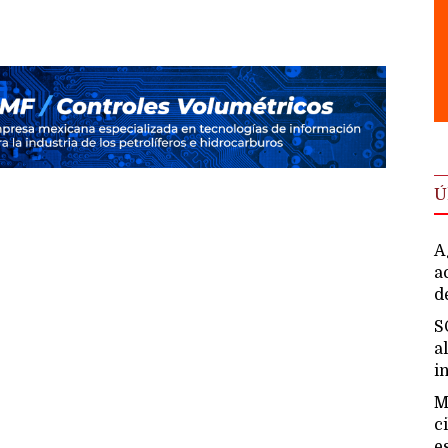
Ú
A
a
d
S
a
i
M
c
e