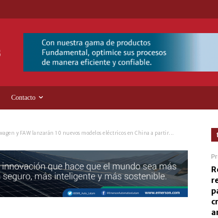
Contacto
wagen y FAW lanzarán 10 nuevos modelos eléctricos en China a partir...
Pr
R
r
p
c
a