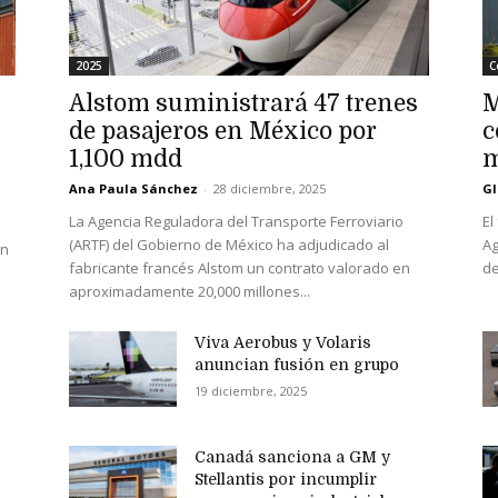
2025
C
Alstom suministrará 47 trenes
M
de pasajeros en México por
c
1,100 mdd
Ana Paula Sánchez
-
28 diciembre, 2025
Gl
La Agencia Reguladora del Transporte Ferroviario
El
(ARTF) del Gobierno de México ha adjudicado al
Ag
en
fabricante francés Alstom un contrato valorado en
de
aproximadamente 20,000 millones...
Viva Aerobus y Volaris
anuncian fusión en grupo
19 diciembre, 2025
Canadá sanciona a GM y
Stellantis por incumplir