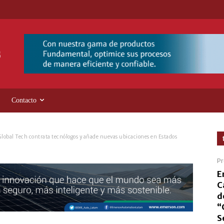
Contacto
lobal Tech contrata tecnólogos y añade nuevas ubicaciones en Estados
Pr
E
C
d
“
S