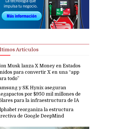
ltimos Artículos
lon Musk lanza X Money en Estados
nidos para convertir X en una “app
ara todo”
amsung y SK Hynix aseguran
egapactos por $950 mil millones de
ólares para la infraestructura de IA
lphabet reorganiza la estructura
irectiva de Google DeepMind