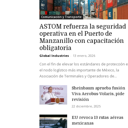
Comunicación y Transporte
ASTOM refuerza la seguridad
operativa en el Puerto de
Manzanillo con capacitación
obligatoria
Global Industries
-
13 enero, 2026
Con el fin de elevar los estándares de protección 
el nodo logístico más importante de México, la
Asociación de Terminales y Operadores de...
Sheinbaum aprueba fusión
Viva Aerobus-Volaris, pide
revisión
22 diciembre, 2025
EU revoca 13 rutas aéreas
mexicanas