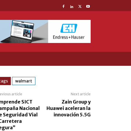
tags
walmart
evious article
Next article
mprende SICT
Zain Group y
ampaña Nacional
Huawei aceleran la
e Seguridad Vial
innovación 5.5G
Carretera
egura”