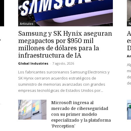
Artículos
N
Samsung y SK Hynix aseguran
A
r
megapactos por $950 mil
e
millones de dólares para la
D
infraestructura de IA
An
Global Industries
-
7 agosto, 2026
Al
mi
Los fabricantes surcoreanos Samsung Electronics y
de
SK Hynix cerraron acuerdos estratégicos de
de
suministro de memorias avanzadas con grandes
empresas tecnológicas de Estados Unidos por...
n
Microsoft ingresa al
mercado de ciberseguridad
con su primer modelo
especializado y la plataforma
‘Perception’