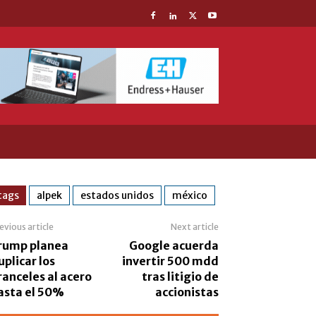
tags
alpek
estados unidos
méxico
evious article
Next article
rump planea
Google acuerda
uplicar los
invertir 500 mdd
ranceles al acero
tras litigio de
asta el 50%
accionistas