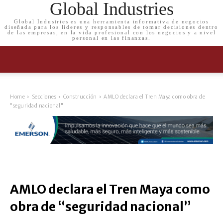
Global Industries
Global Industries es una herramienta informativa de negocios
diseñada para los líderes y responsables de tomar decisiones dentro
de las empresas, en la vida profesional con los negocios y a nivel
personal en las finanzas.
Home
Secciones
Construcción
AMLO declara el Tren Maya como obra de
"seguridad nacional"
AMLO declara el Tren Maya como
obra de “seguridad nacional”