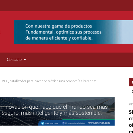
Contacto
-MEC, catalizador para hacer de México una economía altamente
Pr
S
c
o
e