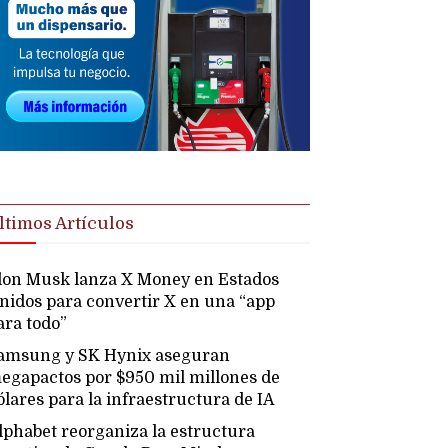
ltimos Artículos
lon Musk lanza X Money en Estados
nidos para convertir X en una “app
ara todo”
amsung y SK Hynix aseguran
egapactos por $950 mil millones de
ólares para la infraestructura de IA
lphabet reorganiza la estructura