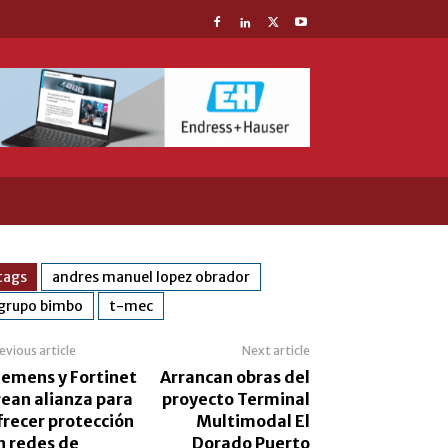
tags
andres manuel lopez obrador
grupo bimbo
t-mec
evious article
Next article
iemens y Fortinet
Arrancan obras del
rean alianza para
proyecto Terminal
frecer protección
Multimodal El
n redes de
Dorado Puerto