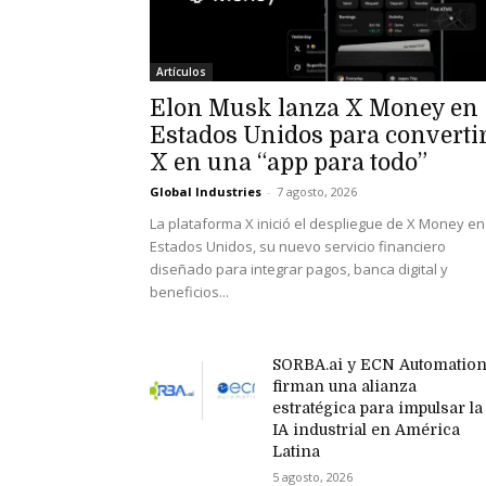
Artículos
Elon Musk lanza X Money en
Estados Unidos para converti
X en una “app para todo”
Global Industries
-
7 agosto, 2026
La plataforma X inició el despliegue de X Money en
Estados Unidos, su nuevo servicio financiero
diseñado para integrar pagos, banca digital y
beneficios...
SORBA.ai y ECN Automatio
firman una alianza
estratégica para impulsar la
IA industrial en América
Latina
5 agosto, 2026