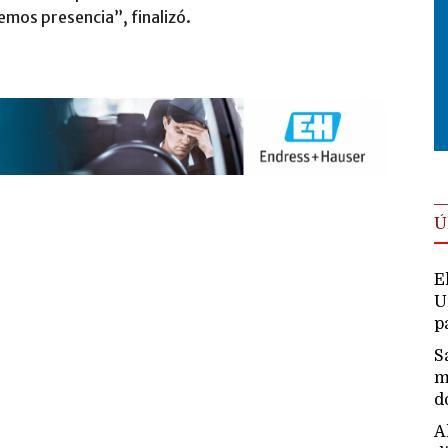
emos presencia”, finalizó.
Ú
E
U
p
S
m
d
A