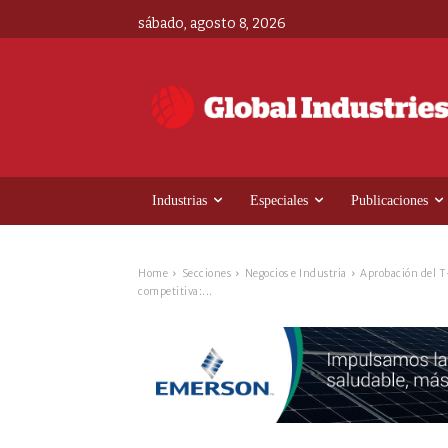
sábado, agosto 8, 2026
Industrias
Especiales
Publicaciones
Home
Secciones
Negocios e Industria
Aprobación del T
competitiva:...