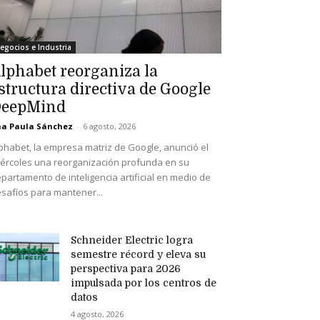
egocios e Industria
lphabet reorganiza la
structura directiva de Google
eepMind
a Paula Sánchez
-
6 agosto, 2026
phabet, la empresa matriz de Google, anunció el
ércoles una reorganización profunda en su
partamento de inteligencia artificial en medio de
safíos para mantener...
Schneider Electric logra
semestre récord y eleva su
perspectiva para 2026
impulsada por los centros de
datos
4 agosto, 2026