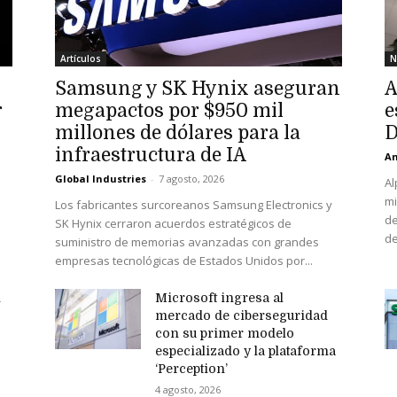
Artículos
N
Samsung y SK Hynix aseguran
A
r
megapactos por $950 mil
e
millones de dólares para la
D
infraestructura de IA
An
Global Industries
-
7 agosto, 2026
Al
mi
Los fabricantes surcoreanos Samsung Electronics y
de
SK Hynix cerraron acuerdos estratégicos de
de
suministro de memorias avanzadas con grandes
empresas tecnológicas de Estados Unidos por...
n
Microsoft ingresa al
mercado de ciberseguridad
con su primer modelo
especializado y la plataforma
‘Perception’
4 agosto, 2026