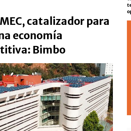
t
o
MEC, catalizador para
una economía
itiva: Bimbo