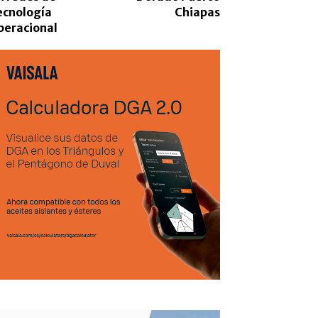
ecnología
Chiapas
peracional