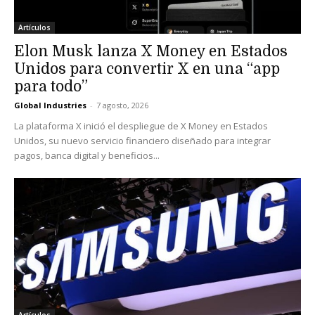
Artículos
Elon Musk lanza X Money en Estados
Unidos para convertir X en una “app
para todo”
Global Industries
-
7 agosto, 2026
La plataforma X inició el despliegue de X Money en Estados
Unidos, su nuevo servicio financiero diseñado para integrar
pagos, banca digital y beneficios...
Artículos