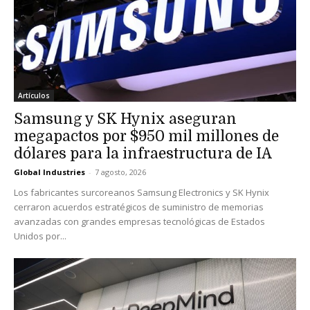
Artículos
Samsung y SK Hynix aseguran
megapactos por $950 mil millones de
dólares para la infraestructura de IA
Global Industries
-
7 agosto, 2026
Los fabricantes surcoreanos Samsung Electronics y SK Hynix
cerraron acuerdos estratégicos de suministro de memorias
avanzadas con grandes empresas tecnológicas de Estados
Unidos por...