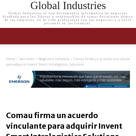
Global Industries
Global Industries es una herramienta informativa de negocios
diseñada para los líderes y responsables de tomar decisiones dentro
de las empresas, en la vida profesional con los negocios y a nivel
personal en las finanzas.
Home
Secciones
Negocios e Industria
Comau firma un acuerdo vinculante
para adquirir Invent Smart Intralogistics Solutions
Comau firma un acuerdo
vinculante para adquirir Invent