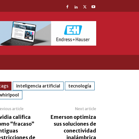
tags
inteligencia artificial
tecnología
whirlpool
evious article
Next article
vidia califica
Emerson optimiza
omo “fracaso”
sus soluciones de
ntiguas
conectividad
estricciones de
inalámbrica