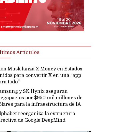
ltimos Artículos
lon Musk lanza X Money en Estados
nidos para convertir X en una “app
ara todo”
amsung y SK Hynix aseguran
egapactos por $950 mil millones de
ólares para la infraestructura de IA
lphabet reorganiza la estructura
irectiva de Google DeepMind