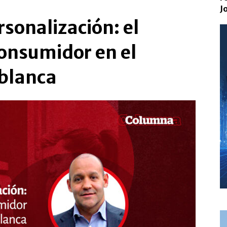
J
sonalización: el
consumidor en el
 blanca