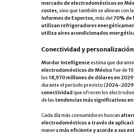
mercado de electrodomésticos en Méx
costes
, sino que también se alinean con l
Informes de Expertos
, más del
70% de l
utilizan refrigeradores energéticamen
utiliza aires acondicionados energéti
Conectividad y personalización:
Mordor Intelligence
estima que durant
electrodomésticos de México
fue de
15
los
18,970 millones de dólares en 2029
durante el periodo previsto (
2024-2029
conectividad
que ofrecen los electrodo
de las
tendencias más significativas e
Cada día más consumidores buscan
alter
electrodomésticos a través de aplicac
manera
más eficiente y acorde a sus est