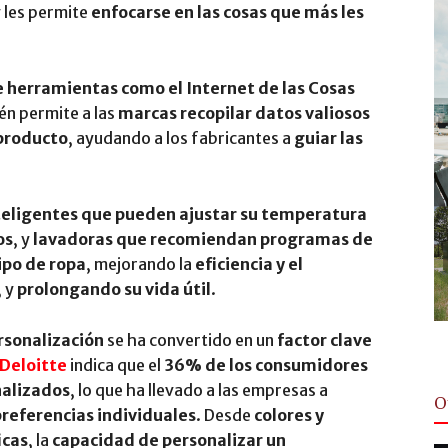
y les permite
enfocarse en las cosas que más les
e herramientas como el Internet de las Cosas
n permite a las
marcas recopilar datos valiosos
 producto
, ayudando a los fabricantes a
guiar las
teligentes que pueden ajustar su temperatura
os
, y
lavadoras que recomiendan programas de
tipo de ropa
, mejorando la
eficiencia y el
, y
prolongando su vida útil
.
rsonalización
se ha convertido en un
factor clave
Deloitte
indica que el
36% de los consumidores
nalizados
, lo que ha llevado a las empresas a
O
preferencias individuales
. Desde
colores y
icas
, la
capacidad de personalizar un