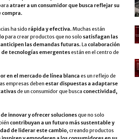
 para
atraer a un consumidor que busca reflejar su
de compra
.
ncias ha sido
rápida y efectiva
. Muchas están
lo
para crear productos que no solo
satisfagan las
n
anticipen las demandas futuras
. La
colaboración
 de tecnologías emergentes
están en el centro de
or en el mercado de línea blanca
es un reflejo de
Las empresas deben
estar dispuestas a adaptarse
tativas
de un consumidor que busca
conectividad,
de innovar y ofrecer soluciones
que no solo
mbién
contribuyan a un futuro más sustentable y
dad de liderar este cambio
, creando productos
n
inspiren y empoderen a los consumidores en su