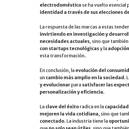
electrodoméstico
se ha vuelto esencial
identidad a través de sus elecciones 
La respuesta de las marcas a estas tende
invirtiendo en investigación y desarrol
necesidades actuales
, sino que tambié
con startups tecnológicas
y la
adopción
esta transformación.
En conclusión, la
evolución del consumid
un
cambio más amplio en la sociedad
. 
y evolucionar
para
satisfacer las expec
personalización y eficiencia
.
La
clave del éxito
radica en la
capacidad 
mejoren la vida cotidiana
, sino que ta
conectado
. La industria tiene la
oportuni
que
no solo sean útiles
, sino que tambié