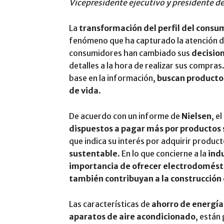
Vicepresidente ejecutivo y presidente d
La
transformación del perfil del consu
fenómeno que ha capturado la atención de 
consumidores han cambiado sus
decisio
detalles a la hora de realizar sus compra
base en la información,
buscan productos
de vida
.
De acuerdo con un informe de
Nielsen
, el
dispuestos a pagar más por productos 
que indica su interés por adquirir produc
sustentable
. En lo que concierne a la
indu
importancia de ofrecer electrodomésti
también contribuyan a la construcción
Las características de
ahorro de energía
aparatos de aire acondicionado
, están