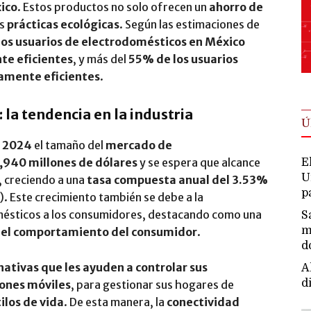
ico
. Estos productos no solo ofrecen un
ahorro de
as
prácticas ecológicas
. Según las estimaciones de
os usuarios de electrodomésticos en México
te eficientes
, y más del
55% de los usuarios
camente eficientes
.
 la tendencia en la industria
Ú
e
2024
el tamaño del
mercado de
,940 millones de dólares
y se espera que alcance
E
U
, creciendo a una
tasa compuesta anual del 3.53%
p
). Este crecimiento también se debe a la
mésticos a los consumidores, destacando como una
S
m
n el comportamiento del consumidor
.
d
nativas que les ayuden a controlar sus
A
d
iones móviles
, para gestionar sus hogares de
ilos de vida
. De esta manera, la
conectividad