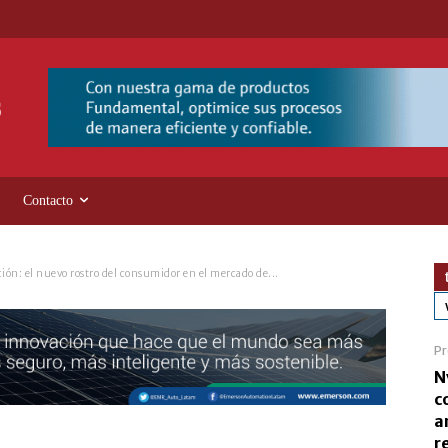
Contacto
ión: el nuevo rostro del consumidor en el mercado de...
Pr
N
c
a
r