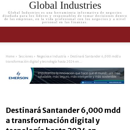
Global Industries
Global Industries es una herramienta informativa de negocios
diseñada para los líderes y responsables de tomar decisiones dentro
de las empresas, en la vida profesional con los negocios y a nivel
personal en las finanzas.
Home
Secciones
Negocios e Industria
Destinará Santander 6,000 mdd a
transformación digital y tecnología hasta 2024 en...
Destinará Santander 6,000 mdd
a transformación digital y