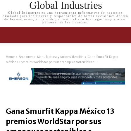
Global Industries
Global Industries es una herramienta informativa de negocios
diseñada para los líderes y responsables de tomar decisiones dentro
de las empresas, en la vida profesional con los negocios y a nivel
personal en las finanzas.
Home
Secciones
Manufactura y Automatización
Gana Smurfit Kappa
México 13 premios WorldStar por sus empaques sostenibles e...
Gana Smurfit Kappa México 13
premios WorldStar por sus