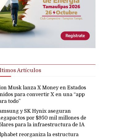
ltimos Artículos
lon Musk lanza X Money en Estados
nidos para convertir X en una “app
ara todo”
amsung y SK Hynix aseguran
egapactos por $950 mil millones de
ólares para la infraestructura de IA
lphabet reorganiza la estructura