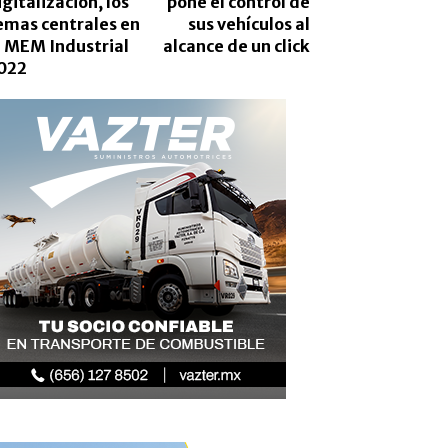
igitalización, los
pone el control de
emas centrales en
sus vehículos al
a MEM Industrial
alcance de un click
022