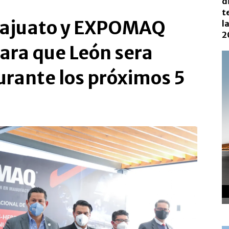
d
t
najuato y EXPOMAQ
l
2
ara que León sera
urante los próximos 5