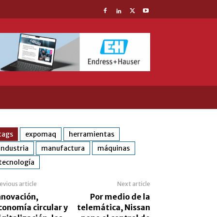
tags
expomaq
herramientas
industria
manufactura
máquinas
tecnología
evious article
Next article
nnovación,
Por medio de la
conomía circular y
telemática, Nissan