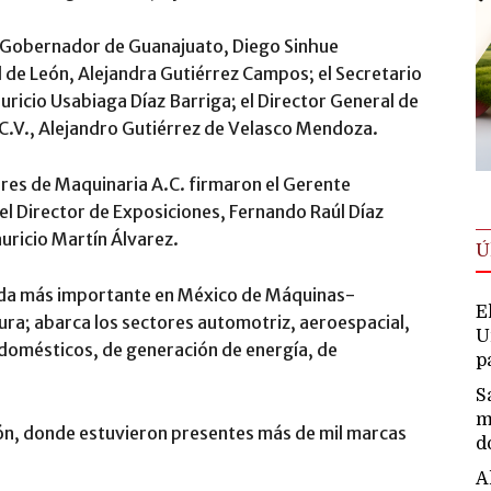
l Gobernador de Guanajuato, Diego Sinhue
l de León, Alejandra Gutiérrez Campos; el Secretario
ricio Usabiaga Díaz Barriga; el Director General de
C.V., Alejandro Gutiérrez de Velasco Mendoza.
ores de Maquinaria A.C. firmaron el Gerente
el Director de Exposiciones, Fernando Raúl Díaz
uricio Martín Álvarez.
Ú
ada más importante en México de Máquinas-
E
ra; abarca los sectores automotriz, aeroespacial,
U
domésticos, de generación de energía, de
p
S
m
eón, donde estuvieron presentes más de mil marcas
d
.
A