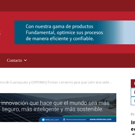
Contacto
rno de Guanajuato y EXPOMAQ firman convenio para que León sera sede...
Pr
I
e