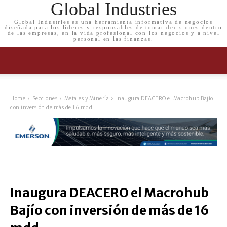
Global Industries
Global Industries es una herramienta informativa de negocios
diseñada para los líderes y responsables de tomar decisiones dentro
de las empresas, en la vida profesional con los negocios y a nivel
personal en las finanzas.
Home
Secciones
Metales y Minería
Inaugura DEACERO el Macrohub Bajío
con inversión de más de 16 mdd
Inaugura DEACERO el Macrohub
Bajío con inversión de más de 16