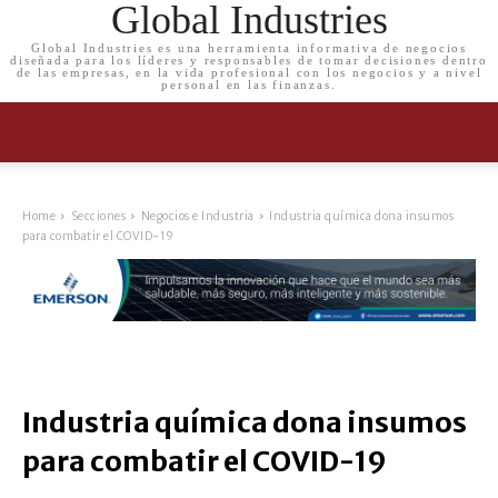
Global Industries
Global Industries es una herramienta informativa de negocios
diseñada para los líderes y responsables de tomar decisiones dentro
de las empresas, en la vida profesional con los negocios y a nivel
personal en las finanzas.
Home
Secciones
Negocios e Industria
Industria química dona insumos
para combatir el COVID-19
Industria química dona insumos
para combatir el COVID-19