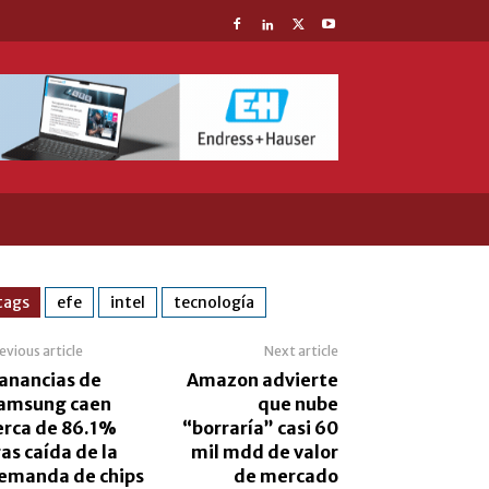
tags
efe
intel
tecnología
evious article
Next article
anancias de
Amazon advierte
amsung caen
que nube
erca de 86.1%
“borraría” casi 60
ras caída de la
mil mdd de valor
emanda de chips
de mercado