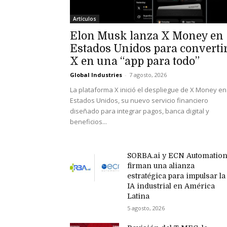
Artículos
Elon Musk lanza X Money en
Estados Unidos para converti
X en una “app para todo”
Global Industries
-
7 agosto, 2026
La plataforma X inició el despliegue de X Money en
Estados Unidos, su nuevo servicio financiero
diseñado para integrar pagos, banca digital y
beneficios...
SORBA.ai y ECN Automatio
firman una alianza
estratégica para impulsar la
IA industrial en América
Latina
5 agosto, 2026