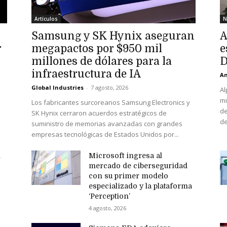
Artículos
N
Samsung y SK Hynix aseguran
A
r
megapactos por $950 mil
e
millones de dólares para la
D
infraestructura de IA
An
Global Industries
-
7 agosto, 2026
Al
mi
Los fabricantes surcoreanos Samsung Electronics y
de
SK Hynix cerraron acuerdos estratégicos de
de
suministro de memorias avanzadas con grandes
empresas tecnológicas de Estados Unidos por...
n
Microsoft ingresa al
mercado de ciberseguridad
con su primer modelo
especializado y la plataforma
‘Perception’
4 agosto, 2026