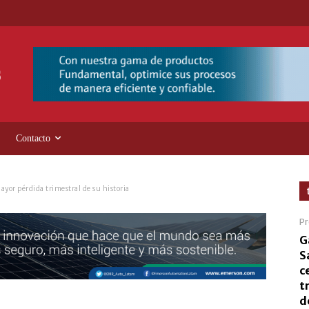
Contacto
mayor pérdida trimestral de su historia
Pr
G
S
c
t
d