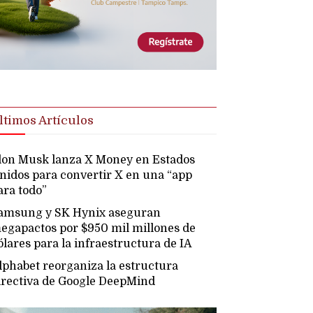
ltimos Artículos
lon Musk lanza X Money en Estados
nidos para convertir X en una “app
ara todo”
amsung y SK Hynix aseguran
egapactos por $950 mil millones de
ólares para la infraestructura de IA
lphabet reorganiza la estructura
irectiva de Google DeepMind