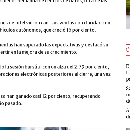
na menor demanda de centros de datos, otra de las
ones de Intel vieron caer sus ventas con claridad con
hículos autónomos, que creció 16 por ciento.
cuentas han superado las expectativas y destacó su
Ú
nvertir en la mejora de su crecimiento.
o la sesión bursátil con un alza del 2.79 por ciento,
E
U
eraciones electrónicas posteriores al cierre, una vez
p
S
m
presa han ganado casi 12 por ciento, recuperando
d
año pasado.
A
d