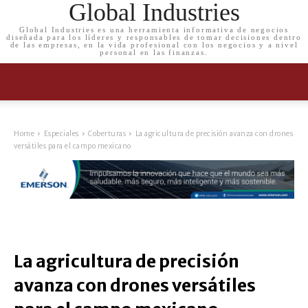
Global Industries
Global Industries es una herramienta informativa de negocios
diseñada para los líderes y responsables de tomar decisiones dentro
de las empresas, en la vida profesional con los negocios y a nivel
personal en las finanzas.
Home
Especiales
Coberturas
La agricultura de precisión avanza con drones
versátiles para el campo mexicano
La agricultura de precisión
avanza con drones versátiles