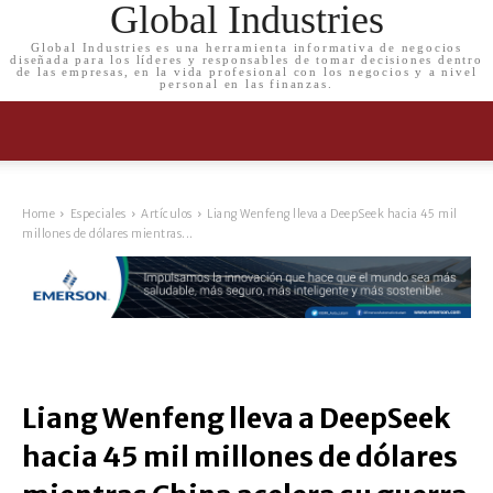
Global Industries
Global Industries es una herramienta informativa de negocios
diseñada para los líderes y responsables de tomar decisiones dentro
de las empresas, en la vida profesional con los negocios y a nivel
personal en las finanzas.
Home
Especiales
Artículos
Liang Wenfeng lleva a DeepSeek hacia 45 mil
millones de dólares mientras...
Liang Wenfeng lleva a DeepSeek
hacia 45 mil millones de dólares