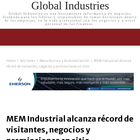
Global Industries
Global Industries es una herramienta informativa de negocios
diseñada para los líderes y responsables de tomar decisiones dentro
de las empresas, en la vida profesional con los negocios y a nivel
personal en las finanzas.
Home
Secciones
Manufactura y Automatización
MEM Industrial alcanza
récord de visitantes, negocios y premiaciones en sitio
MEM Industrial alcanza récord de
visitantes, negocios y