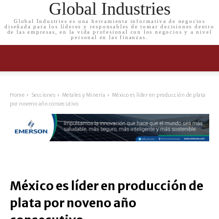
Global Industries
Global Industries es una herramienta informativa de negocios
diseñada para los líderes y responsables de tomar decisiones dentro
de las empresas, en la vida profesional con los negocios y a nivel
personal en las finanzas.
Home
Secciones
Metales y Minería
México es líder en producción de plata
por noveno año consecutivo
México es líder en producción de
plata por noveno año