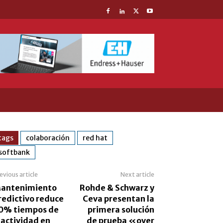
tags
colaboración
red hat
softbank
evious article
Next article
antenimiento
Rohde & Schwarz y
redictivo reduce
Ceva presentan la
0% tiempos de
primera solución
nactividad en
de prueba «over