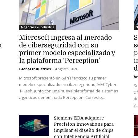
Negocios e Industria
N
Microsoft ingresa al mercado
S
a
de ciberseguridad con su
s
primer modelo especializado y
p
la plataforma ‘Perception’
i
d
Global Industries
-
4 agosto, 2026
An
Microsoft presentó en San Francisco su primer
modelo especializado en ciberseguridad, MAI-Cyber-
Sc
1-Flash, junto con una nueva plataforma de sistemas
ci
agénticos denominada Perception. Con este...
de
y..
Siemens EDA adquiere
Precision Innovations para
impulsar el diseño de chips
con Inteligencia Artificial