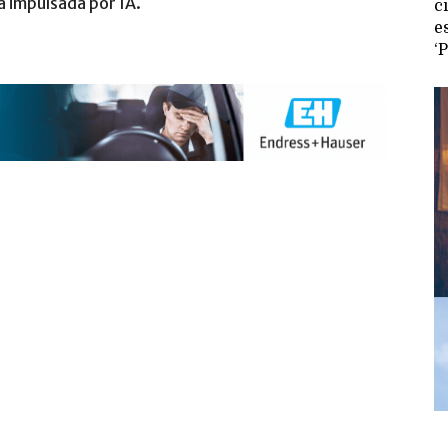
ra impulsada por IA.
c
e
‘