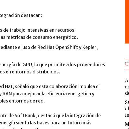
ntegración destacan:
s de trabajo intensivas en recursos
las métricas de consumo energético.
mediante el uso de Red Hat OpenShift y Kepler,
Ú
energía de GPU, lo que permite a los proveedores
sos en entornos distribuidos.
A
ed Hat, señaló que esta colaboración impulsa el
a
d
 y RAN para mejorar la eficiencia energética y
ples entornos de red.
S
a
i
ente de SoftBank, destacó que la integración de
energía sienta las bases para un futuro más
M