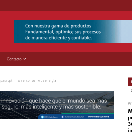
Contacto
 para optimizar el consumo de energía
Pr
M
p
3
i