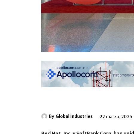
By
Global Industries
22 marzo, 2025
Red Hat, Inc. y SoftBank Corp. han uni