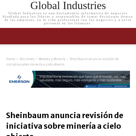
Global Industries
Global Industries es una herramienta informativa de negocios
diseñada para los líderes y responsables de tomar decisiones dentro
de las empresas, en la vida profesional con los negocios y a nivel
personal en las finanzas.
Home
Secciones
Metales y Minería
Sheinbaum anuncia revisión de
iniciativa sobre minería a cielo abierto
Sheinbaum anuncia revisión de
iniciativa sobre minería a cielo