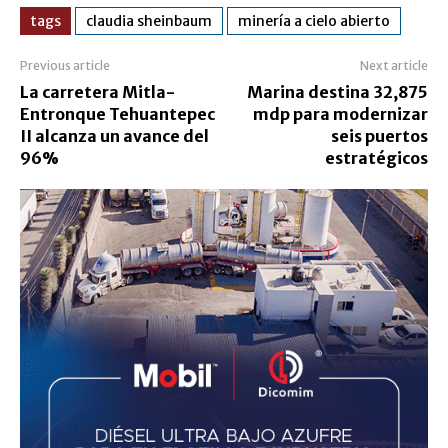
tags
claudia sheinbaum
minería a cielo abierto
Previous article
Next article
La carretera Mitla-
Marina destina 32,875
Entronque Tehuantepec
mdp para modernizar
II alcanza un avance del
seis puertos
96%
estratégicos