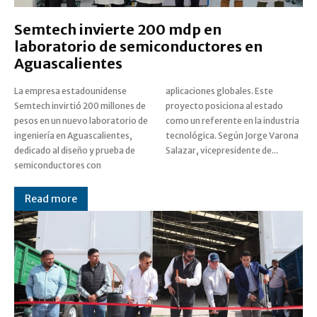
Semtech invierte 200 mdp en
laboratorio de semiconductores en
Aguascalientes
La empresa estadounidense
aplicaciones globales. Este
Semtech invirtió 200 millones de
proyecto posiciona al estado
pesos en un nuevo laboratorio de
como un referente en la industria
ingeniería en Aguascalientes,
tecnológica. Según Jorge Varona
dedicado al diseño y prueba de
Salazar, vicepresidente de...
semiconductores con
Read more