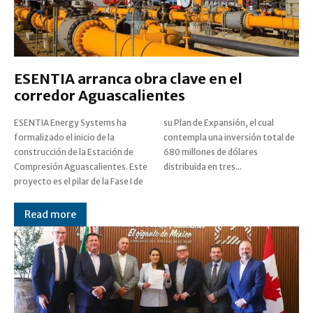
ESENTIA arranca obra clave en el
corredor Aguascalientes
ESENTIA Energy Systems ha
su Plan de Expansión, el cual
formalizado el inicio de la
contempla una inversión total de
construcción de la Estación de
680 millones de dólares
Compresión Aguascalientes. Este
distribuida en tres...
proyecto es el pilar de la Fase I de
Read more