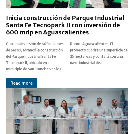
Inicia construcción de Parque Industrial
Santa Fe Tecnopark II con inversión de
600 mdp en Aguascalientes
Con una inversión de 600 millones
Romo, Aguascalientes. El
de pesos, arrancó la construcción
proyecto cubrirá una superficie de
del Parque Industrial Santa Fe
25 hectáreas y contará con una
Tecnopark II, ubicado en el
nave industrial de...
municipio de San Francisco de los
Read more