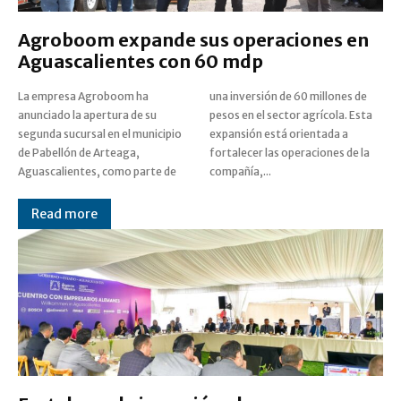
Agroboom expande sus operaciones en
Aguascalientes con 60 mdp
La empresa Agroboom ha
una inversión de 60 millones de
anunciado la apertura de su
pesos en el sector agrícola. Esta
segunda sucursal en el municipio
expansión está orientada a
de Pabellón de Arteaga,
fortalecer las operaciones de la
Aguascalientes, como parte de
compañía,...
Read more