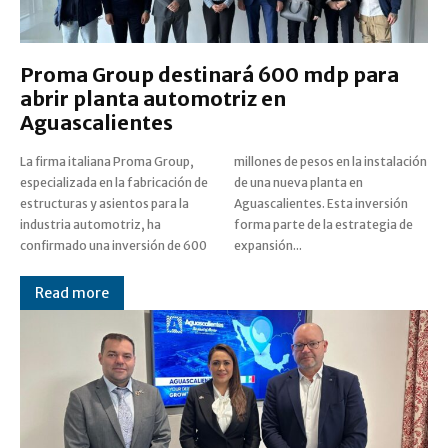
Proma Group destinará 600 mdp para
abrir planta automotriz en
Aguascalientes
La firma italiana Proma Group,
millones de pesos en la instalación
especializada en la fabricación de
de una nueva planta en
estructuras y asientos para la
Aguascalientes. Esta inversión
industria automotriz, ha
forma parte de la estrategia de
confirmado una inversión de 600
expansión...
Read more