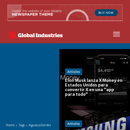
Artículos
Elon Musk lanza X Money en
Estados Unidos para
convertir X en una “app
para todo”
Artículos
Home
Tags
Aguascalientes