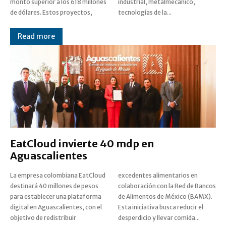
monto superior a los 618 millones
industrial, metalmecánico,
de dólares. Estos proyectos,
tecnologías de la...
Read more
EatCloud invierte 40 mdp en
Aguascalientes
La empresa colombiana EatCloud
excedentes alimentarios en
destinará 40 millones de pesos
colaboración con la Red de Bancos
para establecer una plataforma
de Alimentos de México (BAMX).
digital en Aguascalientes, con el
Esta iniciativa busca reducir el
objetivo de redistribuir
desperdicio y llevar comida...