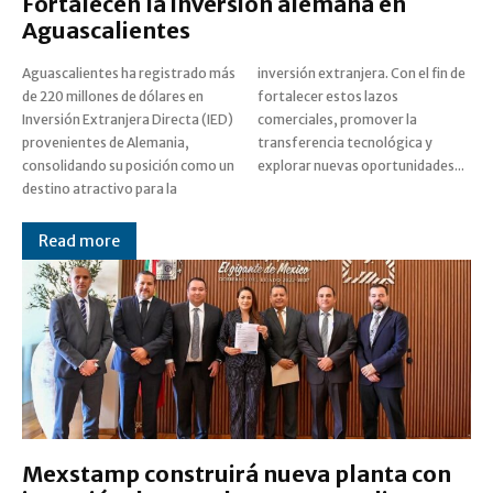
Fortalecen la inversión alemana en
Aguascalientes
Aguascalientes ha registrado más
inversión extranjera. Con el fin de
de 220 millones de dólares en
fortalecer estos lazos
Inversión Extranjera Directa (IED)
comerciales, promover la
provenientes de Alemania,
transferencia tecnológica y
consolidando su posición como un
explorar nuevas oportunidades...
destino atractivo para la
Read more
Mexstamp construirá nueva planta con