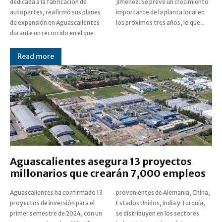
dedicada a la fabricación de
Jiménez. Se prevé un crecimiento
autopartes, reafirmó sus planes
importante de la planta local en
de expansión en Aguascalientes
los próximos tres años, lo que...
durante un recorrido en el que
Read more
Aguascalientes asegura 13 proyectos
millonarios que crearán 7,000 empleos
Aguascalientes ha confirmado 13
provenientes de Alemania, China,
proyectos de inversión para el
Estados Unidos, India y Turquía,
primer semestre de 2024, con un
se distribuyen en los sectores