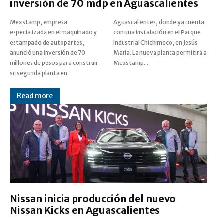
inversión de 70 mdp en Aguascalientes
Mexstamp, empresa
Aguascalientes, donde ya cuenta
especializada en el maquinado y
con una instalación en el Parque
estampado de autopartes,
Industrial Chichimeco, en Jesús
anunció una inversión de 70
María. La nueva planta permitirá a
millones de pesos para construir
Mexstamp...
su segunda planta en
Read more
Nissan inicia producción del nuevo
Nissan Kicks en Aguascalientes