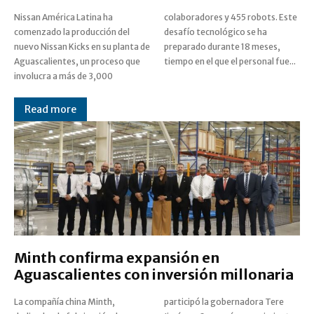
Nissan América Latina ha
colaboradores y 455 robots. Este
comenzado la producción del
desafío tecnológico se ha
nuevo Nissan Kicks en su planta de
preparado durante 18 meses,
Aguascalientes, un proceso que
tiempo en el que el personal fue...
involucra a más de 3,000
Read more
Minth confirma expansión en
Aguascalientes con inversión millonaria
La compañía china Minth,
participó la gobernadora Tere