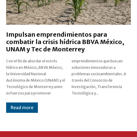
Impulsan emprendimientos para
combatir la crisis hídrica BBVA México,
UNAM y Tec de Monterrey
Con el fin de abordar el estrés
emprendimientos que buscan
hídrico en México, BBVA México,
soluciones innovadoras a
la Universidad Nacional
problemas socioambientales. A
Autónoma de México (UNAM) y el
través del Consorcio de
Tecnológico de Monterrey unen
Investigación, Transferencia
esfuerzos para promover
Tecnológica y...
Read more