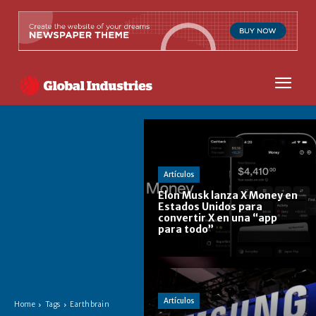
Artículos
Elon Musk lanza X Money en
Estados Unidos para
convertir X en una “app
para todo”
Artículos
Home
Tags
Earthbrain