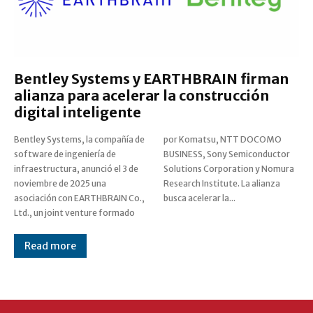
Bentley Systems y EARTHBRAIN firman
alianza para acelerar la construcción
digital inteligente
Bentley Systems, la compañía de
por Komatsu, NTT DOCOMO
software de ingeniería de
BUSINESS, Sony Semiconductor
infraestructura, anunció el 3 de
Solutions Corporation y Nomura
noviembre de 2025 una
Research Institute. La alianza
asociación con EARTHBRAIN Co.,
busca acelerar la...
Ltd., un joint venture formado
Read more