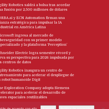
ility Robotics saldrá a bolsa tras acordar
na fusión por 2,500 millones de dólares
ORBA.ai y ECN Automation firman una
ianza estratégica para impulsar la IA
ndustrial en América Latina
icrosoft ingresa al mercado de
iberseguridad con su primer modelo
pecializado y la plataforma ‘Perception’
chneider Electric logra semestre récord y
leva su perspectiva para 2026 impulsada por
os centros de datos
gility Robotics inaugura un centro de
ntrenamiento para acelerar el despliegue de
u robot humanoide Digit
he Exploration Company adopta Siemens
elerator para acelerar el desarrollo de
ves espaciales reutilizables
tás de acuerdo con ello.
Aceptar
Política de privacidad