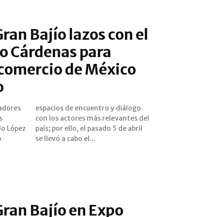
ran Bajío lazos con el
o Cárdenas para
 comercio de México
o
dadores
iálogo
s
l
lo López
 de abril
o
se llevó a cabo el...
 Gran Bajío en Expo