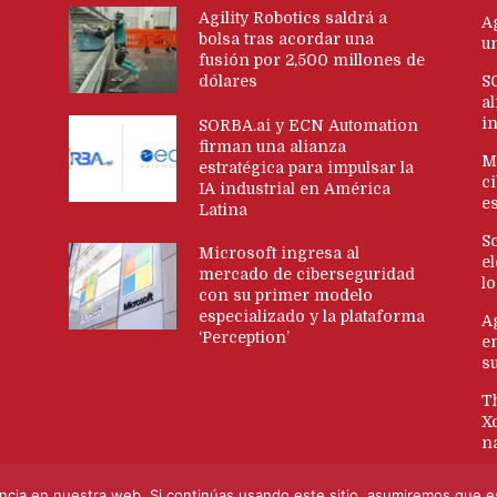
Agility Robotics saldrá a
Ag
bolsa tras acordar una
u
fusión por 2,500 millones de
dólares
S
al
i
SORBA.ai y ECN Automation
firman una alianza
M
estratégica para impulsar la
c
IA industrial en América
es
Latina
S
Microsoft ingresa al
e
mercado de ciberseguridad
l
con su primer modelo
especializado y la plataforma
A
‘Perception’
e
s
T
Xc
na
cia en nuestra web. Si continúas usando este sitio, asumiremos que es