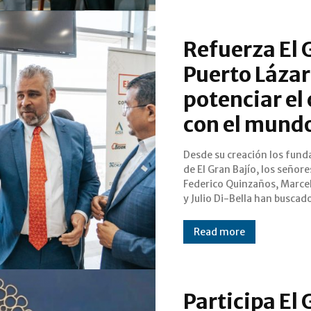
Refuerza El G
Puerto Lázar
potenciar el
con el mund
Desde su creación los fun
espacios de encuentro y d
de El Gran Bajío, los señore
con los actores más relevantes de
Federico Quinzaños, Marce
país; por ello, el pasado 5
y Julio Di-Bella han buscad
Read more
Participa El