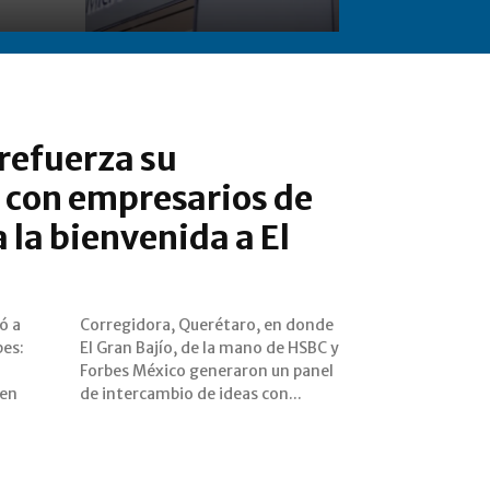
refuerza su
con empresarios de
a la bienvenida a El
ó a
nde
bes:
BC y
 en
de intercambio de ideas con...