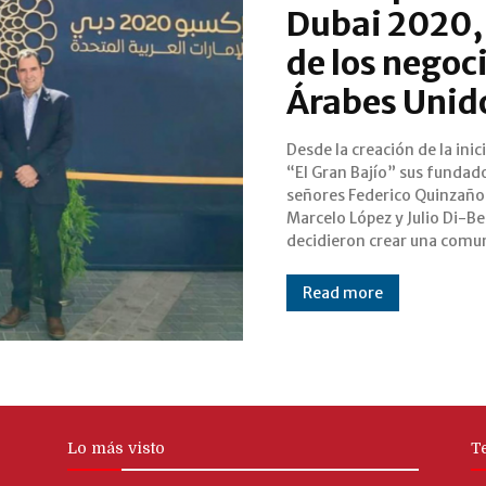
Dubai 2020, 
de los negoc
Árabes Unid
Desde la creación de la inic
empresarial exclusiva p
“El Gran Bajío” sus fundado
estados del Bajío a travé
señores Federico Quinzaño
agenda internacional de negocio
Marcelo López y Julio Di-Bel
decidieron crear una comu
Read more
Lo más visto
T