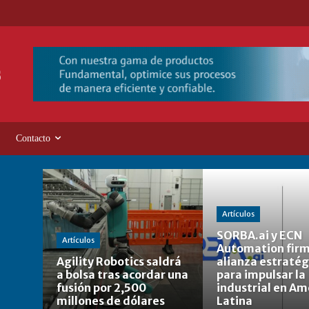
Contacto
Artículos
SORBA.ai y ECN
Artículos
Automation fir
Agility Robotics saldrá
alianza estratég
a bolsa tras acordar una
para impulsar la 
fusión por 2,500
industrial en Am
millones de dólares
Latina