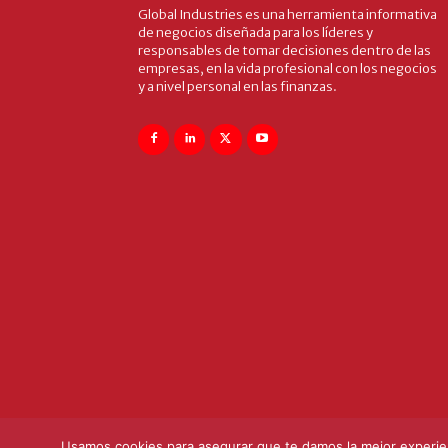
Global Industries es una herramienta informativa
de negocios diseñada para los líderes y
responsables de tomar decisiones dentro de las
empresas, en la vida profesional con los negocios
y a nivel personal en las finanzas.
Usamos cookies para asegurar que te damos la mejor experien