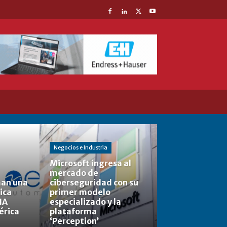
Negocios e Industria
Microsoft ingresa al
mercado de
man una
ciberseguridad con su
ica
primer modelo
IA
especializado y la
érica
plataforma
‘Perception’