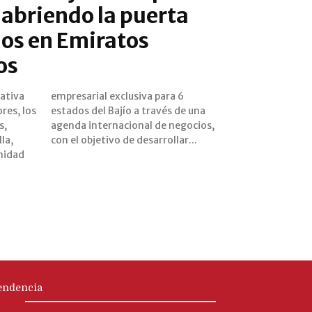
abriendo la puerta
ios en Emiratos
os
iativa
ara 6
res, los
s de una
s,
s,
la,
con el objetivo de desarrollar...
nidad
endencia