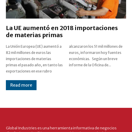
La UE aumentó en 2018 importaciones
de materias primas
La Unión Europea (UE) aumentó a
alcanzaron los 51 mil millones de
82 mil millones de euros las
euros, informaron hoy fuentes
importaciones de materias
económicas. Según un breve
primas el pasado año, en tanto las
informe de la Oficina de...
exportaciones en ese rubro
Read more
Global Industries es una herramienta informativa de negocios