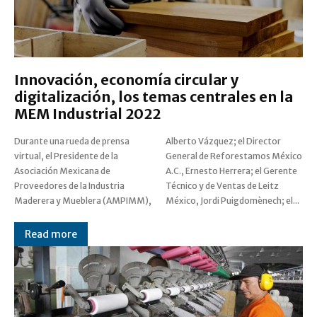
Innovación, economía circular y
digitalización, los temas centrales en la
MEM Industrial 2022
Durante una rueda de prensa
Alberto Vázquez; el Director
virtual, el Presidente de la
General de Reforestamos México
Asociación Mexicana de
A.C., Ernesto Herrera; el Gerente
Proveedores de la Industria
Técnico y de Ventas de Leitz
Maderera y Mueblera (AMPIMM),
México, Jordi Puigdomènech; el...
Read more