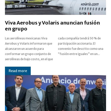
Viva Aerobus y Volaris anuncian fusión
en grupo
Las aerolíneas mexicanas Viva
cada compañía tendrá 50 % de
Aerobus y Volaris informaron que
participación accionaria. El
alcanzaron un acuerdo para
convenio fue descrito como una
conformar un grupo conjunto de
“fusión entre iguales” en un...
aerolíneas de bajo costo, en el que
Read more