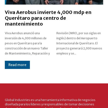
Viva Aerobus invierte 4,000 mdp en
Querétaro para centro de
mantenimiento
Viva Aerobus anunció una
Revisión (MRO, por sus siglas en
inversión de 4,000 millones de
inglés) dentro del Aeropuerto
pesos en Querétaro para la
Internacional de Querétaro. El
construcción de un nuevo Taller
proyecto generará 2,000 nuevos
de Mantenimiento, Reparación y
empleos y se...
Read more
Global Industries es una herramienta informativa de negocios
diseñada para los líderes y responsables de tomar decisiones