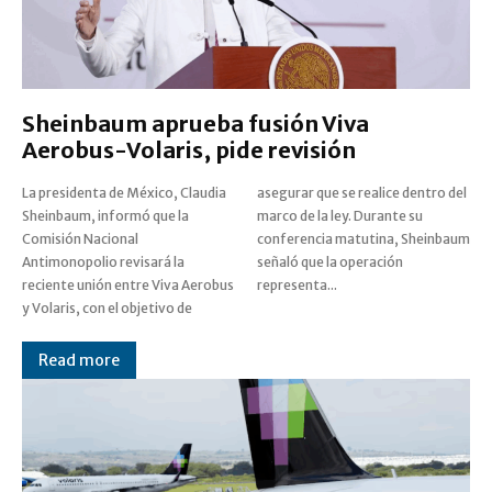
Sheinbaum aprueba fusión Viva
Aerobus-Volaris, pide revisión
La presidenta de México, Claudia
asegurar que se realice dentro del
Sheinbaum, informó que la
marco de la ley. Durante su
Comisión Nacional
conferencia matutina, Sheinbaum
Antimonopolio revisará la
señaló que la operación
reciente unión entre Viva Aerobus
representa...
y Volaris, con el objetivo de
Read more