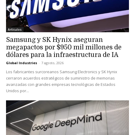
Artículos
Samsung y SK Hynix aseguran
megapactos por $950 mil millones de
dólares para la infraestructura de IA
Global Industries
-
7 agosto, 2026
Los fabricantes surcoreanos Samsung Electronics y SK Hynix
cerraron acuerdos estratégicos de suministro de memorias
avanzadas con grandes empresas tecnológicas de Estados
Unidos por...