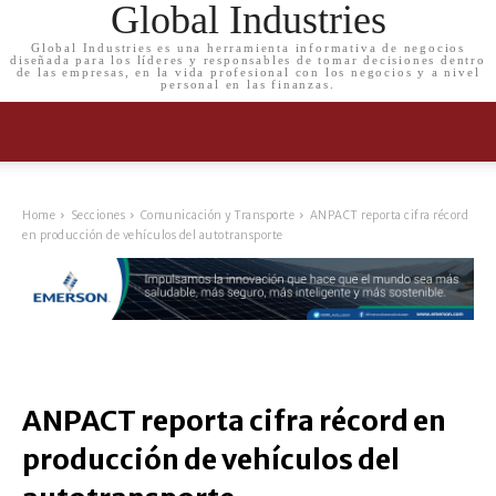
Global Industries
Global Industries es una herramienta informativa de negocios
diseñada para los líderes y responsables de tomar decisiones dentro
de las empresas, en la vida profesional con los negocios y a nivel
personal en las finanzas.
Home
Secciones
Comunicación y Transporte
ANPACT reporta cifra récord
en producción de vehículos del autotransporte
ANPACT reporta cifra récord en
producción de vehículos del