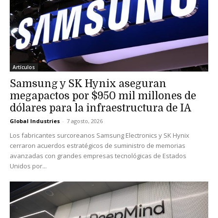
Artículos
Samsung y SK Hynix aseguran
megapactos por $950 mil millones de
dólares para la infraestructura de IA
Global Industries
-
7 agosto, 2026
Los fabricantes surcoreanos Samsung Electronics y SK Hynix
cerraron acuerdos estratégicos de suministro de memorias
avanzadas con grandes empresas tecnológicas de Estados
Unidos por...