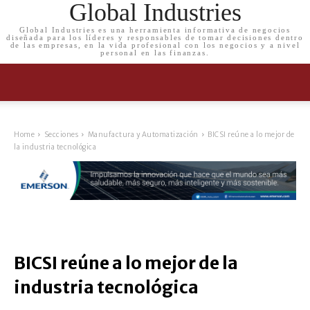
Global Industries
Global Industries es una herramienta informativa de negocios
diseñada para los líderes y responsables de tomar decisiones dentro
de las empresas, en la vida profesional con los negocios y a nivel
personal en las finanzas.
Home
Secciones
Manufactura y Automatización
BICSI reúne a lo mejor de
la industria tecnológica
BICSI reúne a lo mejor de la
industria tecnológica