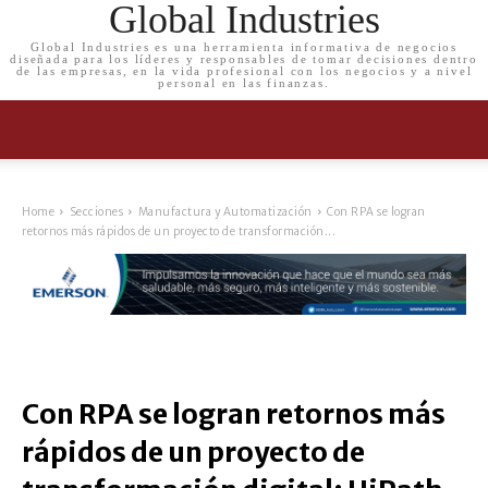
Global Industries
Global Industries es una herramienta informativa de negocios
diseñada para los líderes y responsables de tomar decisiones dentro
de las empresas, en la vida profesional con los negocios y a nivel
personal en las finanzas.
Home
Secciones
Manufactura y Automatización
Con RPA se logran
retornos más rápidos de un proyecto de transformación...
Con RPA se logran retornos más
rápidos de un proyecto de