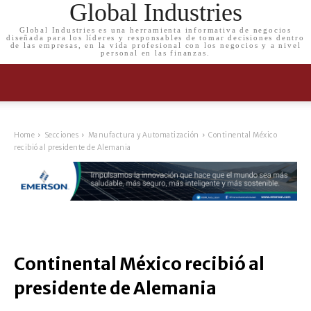
Global Industries
Global Industries es una herramienta informativa de negocios
diseñada para los líderes y responsables de tomar decisiones dentro
de las empresas, en la vida profesional con los negocios y a nivel
personal en las finanzas.
Home
Secciones
Manufactura y Automatización
Continental México
recibió al presidente de Alemania
Continental México recibió al
presidente de Alemania