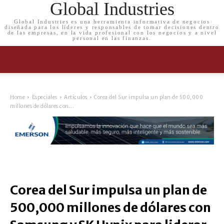
Global Industries
Global Industries es una herramienta informativa de negocios
diseñada para los líderes y responsables de tomar decisiones dentro
de las empresas, en la vida profesional con los negocios y a nivel
personal en las finanzas.
Home
Especiales
Artículos
Corea del Sur impulsa un plan de 500,000
millones de dólares con...
Corea del Sur impulsa un plan de
500,000 millones de dólares con