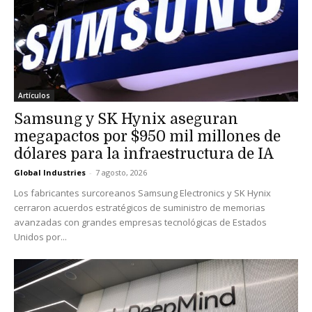
Artículos
Samsung y SK Hynix aseguran
megapactos por $950 mil millones de
dólares para la infraestructura de IA
Global Industries
-
7 agosto, 2026
Los fabricantes surcoreanos Samsung Electronics y SK Hynix
cerraron acuerdos estratégicos de suministro de memorias
avanzadas con grandes empresas tecnológicas de Estados
Unidos por...