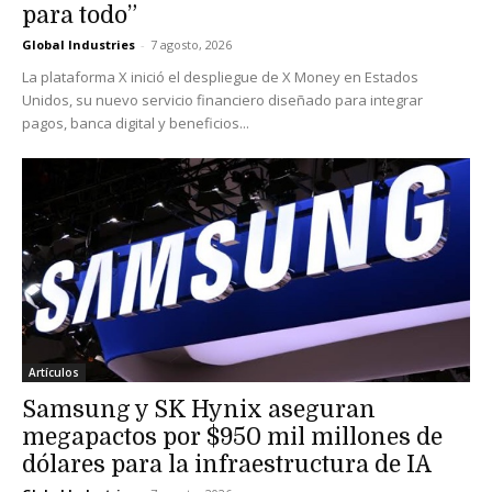
para todo”
Global Industries
-
7 agosto, 2026
La plataforma X inició el despliegue de X Money en Estados
Unidos, su nuevo servicio financiero diseñado para integrar
pagos, banca digital y beneficios...
Artículos
Samsung y SK Hynix aseguran
megapactos por $950 mil millones de
dólares para la infraestructura de IA