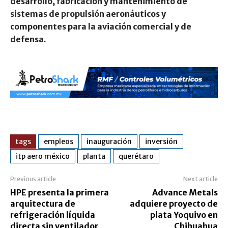
desarrollo, fabricación y mantenimiento de
sistemas de propulsión aeronáuticos y
componentes para la aviación comercial y de
defensa.
tags
empleos
inauguración
inversión
itp aero méxico
planta
querétaro
Previous article
Next article
HPE presenta la primera
Advance Metals
arquitectura de
adquiere proyecto de
refrigeración líquida
plata Yoquivo en
directa sin ventilador
Chihuahua