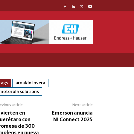
tags
arnaldo lovera
motorola solutions
evious article
Next article
nvierten en
Emerson anuncia
uerétaro con
NI Connect 2025
romesa de 300
mpleos en nueva