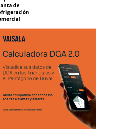
lanta de
efrigeración
omercial