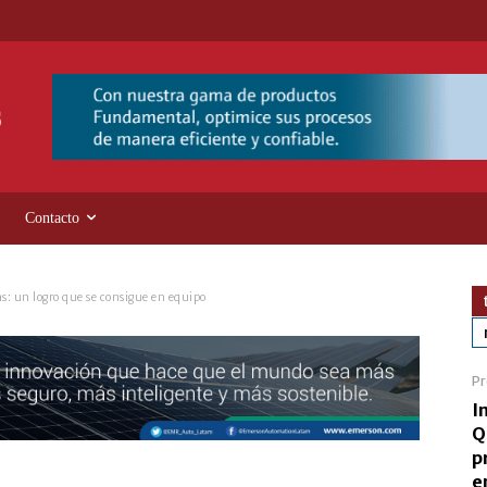
Contacto
as: un logro que se consigue en equipo
Pr
I
Q
p
e