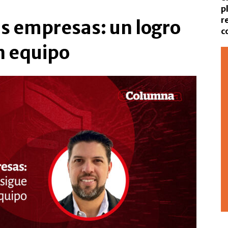
p
r
as empresas: un logro
c
n equipo