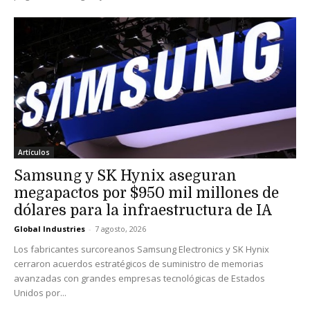
Artículos
Samsung y SK Hynix aseguran
megapactos por $950 mil millones de
dólares para la infraestructura de IA
Global Industries
-
7 agosto, 2026
Los fabricantes surcoreanos Samsung Electronics y SK Hynix
cerraron acuerdos estratégicos de suministro de memorias
avanzadas con grandes empresas tecnológicas de Estados
Unidos por...