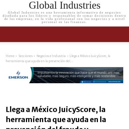
Global Industries
Global Industries es una herramienta informativa de negocios
diseñada para los líderes y responsables de tomar decisiones dentro
de las empresas, en la vida profesional con los negocios y a nivel
personal en las finanzas.
Home
Secciones
Negocios e Industria
Llega a México JuicyScore, la
herramienta que ayuda en la prevención del...
Llega a México JuicyScore, la
herramienta que ayuda en la