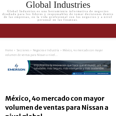
Global Industries
Global Industries es una herramienta informativa de negocios
diseñada para los líderes y responsables de tomar decisiones dentro
de las empresas, en la vida profesional con los negocios y a nivel
personal en las finanzas.
Home
Secciones
Negocios e Industria
México, 4o mercado con mayor
volumen de ventas para Nissan a nivel...
México, 4o mercado con mayor
volumen de ventas para Nissan a