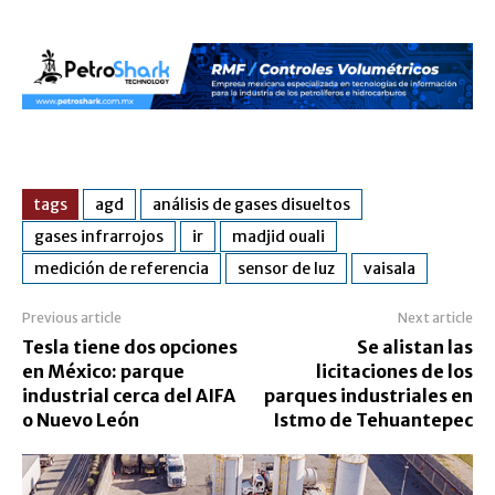
tags
agd
análisis de gases disueltos
gases infrarrojos
ir
madjid ouali
medición de referencia
sensor de luz
vaisala
Previous article
Next article
Tesla tiene dos opciones
Se alistan las
en México: parque
licitaciones de los
industrial cerca del AIFA
parques industriales en
o Nuevo León
Istmo de Tehuantepec