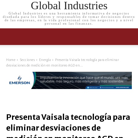
Global Industries
Global Industries es una herramienta informativa de negocios
diseñada para los líderes y responsables de tomar decisiones dentro
de las empresas, en la vida profesional con los negocios y a nivel
personal en las finanzas.
Home
Secciones
Energía
Presenta Vaisala tecnología para eliminar
desviaciones de medición en monitoreo AGD en...
Presenta Vaisala tecnología para
eliminar desviaciones de