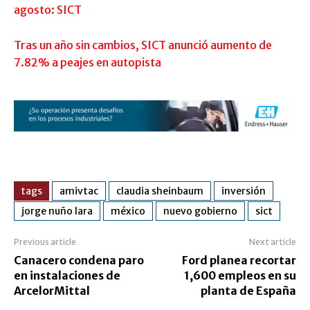
agosto: SICT
Tras un año sin cambios, SICT anunció aumento de
7.82% a peajes en autopista
tags
amivtac
claudia sheinbaum
inversión
jorge nuño lara
méxico
nuevo gobierno
sict
Previous article
Next article
Canacero condena paro
Ford planea recortar
en instalaciones de
1,600 empleos en su
ArcelorMittal
planta de España