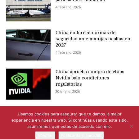
4 febrero, 2026
China endurece normas de
seguridad ante manijas ocultas en
2027
4 febrero, 2026
China aprueba compra de chips
Nvidia bajo condiciones
regulatorias
30 enero, 2026
Usamos cookies para asegurar que te damos la mejor
experiencia en nuestra web. Si continúas usando este sitio,
asumiremos que estás de acuerdo con ello.
Aceptar
Política de privacidad
© Newspaper WordPress Theme by TagDiv