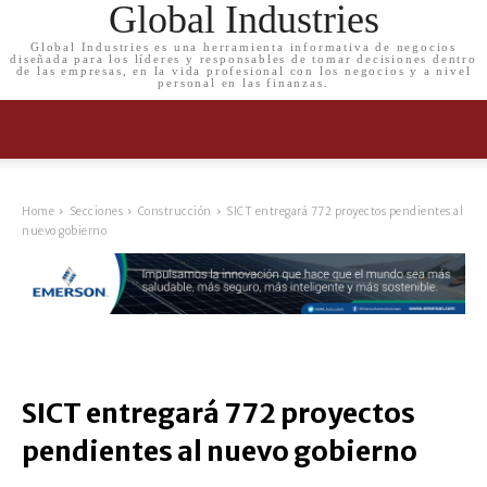
Global Industries
Global Industries es una herramienta informativa de negocios
diseñada para los líderes y responsables de tomar decisiones dentro
de las empresas, en la vida profesional con los negocios y a nivel
personal en las finanzas.
Home
Secciones
Construcción
SICT entregará 772 proyectos pendientes al
nuevo gobierno
SICT entregará 772 proyectos
pendientes al nuevo gobierno