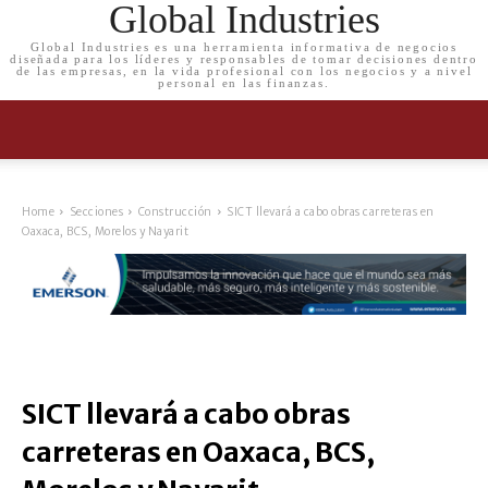
Global Industries
Global Industries es una herramienta informativa de negocios
diseñada para los líderes y responsables de tomar decisiones dentro
de las empresas, en la vida profesional con los negocios y a nivel
personal en las finanzas.
Home
Secciones
Construcción
SICT llevará a cabo obras carreteras en
Oaxaca, BCS, Morelos y Nayarit
SICT llevará a cabo obras
carreteras en Oaxaca, BCS,