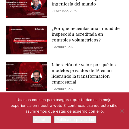
ingeniería del mundo
21 octubre, 2025
¿Por qué necesitas una unidad de
inspección acreditada en
controles volumétricos?
6 octubre, 2025
Liberación de valor: por qué los
modelos privados de IA están
liderando la transformación
empresarial
6 octubre, 2025
Usamos cookies para asegurar que te damos la mejor
Industria de moldes en México:
experiencia en nuestra web. Si continúas usando este sitio,
consolidación y retos en un
asumiremos que estás de acuerdo con ello.
entorno de transformación
Aceptar
Política de privacidad
30 septiembre, 2025