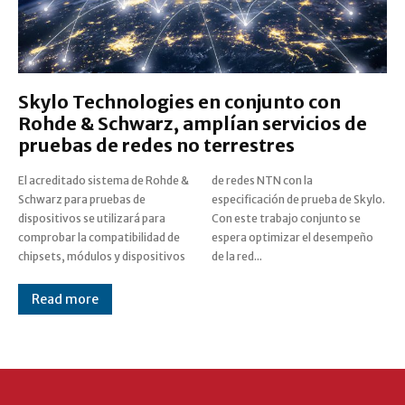
Skylo Technologies en conjunto con
Rohde & Schwarz, amplían servicios de
pruebas de redes no terrestres
El acreditado sistema de Rohde &
de redes NTN con la
Schwarz para pruebas de
especificación de prueba de Skylo.
dispositivos se utilizará para
Con este trabajo conjunto se
comprobar la compatibilidad de
espera optimizar el desempeño
chipsets, módulos y dispositivos
de la red...
Read more