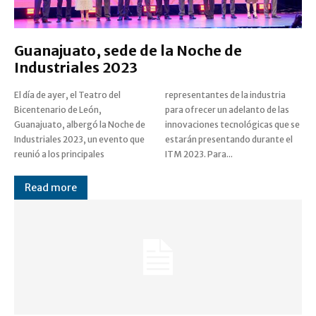
Guanajuato, sede de la Noche de
Industriales 2023
El día de ayer, el Teatro del
representantes de la industria
Bicentenario de León,
para ofrecer un adelanto de las
Guanajuato, albergó la Noche de
innovaciones tecnológicas que se
Industriales 2023, un evento que
estarán presentando durante el
reunió a los principales
ITM 2023. Para...
Read more