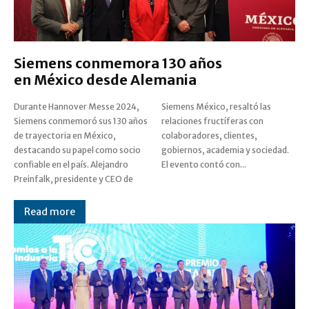
Siemens conmemora 130 años
en México desde Alemania
Durante Hannover Messe 2024,
Siemens México, resaltó las
Siemens conmemoró sus 130 años
relaciones fructíferas con
de trayectoria en México,
colaboradores, clientes,
destacando su papel como socio
gobiernos, academia y sociedad.
confiable en el país. Alejandro
El evento contó con...
Preinfalk, presidente y CEO de
Read more