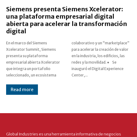
Siemens presenta Siemens Xcelerator:
una plataforma empresarial digital
abierta para acelerar la transformación
digital
En el marco del Siemens
colaborativo y un “marketplace”
Xcelerator Summit, Siemens
para acelerar la creación de valor
presenta su plataforma
en la industria, los edificios, las
empresarial abierta Xcelerator
redes y la movilidad. ● Se
que integra un portafolio
inauguró el Digital Experience
seleccionado, un ecosistema
Center,...
Read more
Global Industries es una herramienta informativa de negocios