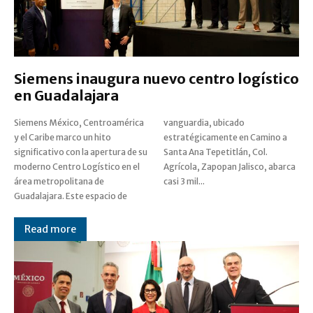
Siemens inaugura nuevo centro logístico
en Guadalajara
Siemens México, Centroamérica
vanguardia, ubicado
y el Caribe marco un hito
estratégicamente en Camino a
significativo con la apertura de su
Santa Ana Tepetitlán, Col.
moderno Centro Logístico en el
Agrícola, Zapopan Jalisco, abarca
área metropolitana de
casi 3 mil...
Guadalajara. Este espacio de
Read more