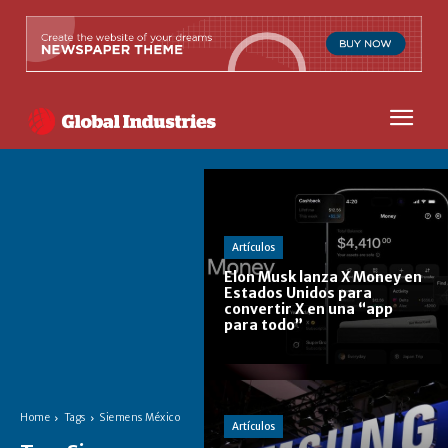
Artículos
Elon Musk lanza X Money en
Estados Unidos para
convertir X en una “app
para todo”
Home
Tags
Siemens México
Artículos